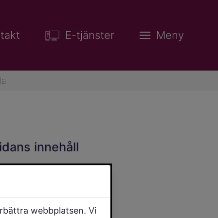
takt
E-tjänster
Meny
la
idans innehåll
örbättra webbplatsen. Vi