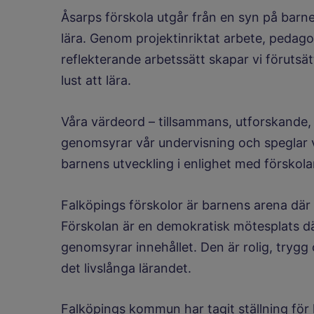
Åsarps förskola utgår från en syn på barn
lära. Genom projektinriktat arbete, pedag
reflekterande arbetssätt skapar vi förutsä
lust att lära.
Våra värdeord – tillsammans, utforskande,
genomsyrar vår undervisning och speglar 
barnens utveckling i enlighet med förskola
Falköpings förskolor är barnens arena där v
Förskolan är en demokratisk mötesplats dä
genomsyrar innehållet. Den är rolig, trygg
det livslånga lärandet.
Falköpings kommun har tagit ställning för li