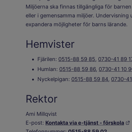
Miljöerna ska finnas tillgängliga för barn
eller i gemensamma miljöer. Undervisning 
expandera möjligheter för barns lärande.
Hemvister
Fjärilen:
0515-88 59 85
,
0730-41 89 1
Humlan:
0515-88 59 86
,
0730-41 10 9
Nyckelpigan:
0515-88 59 84
,
0730-41
Rektor
Ami Millqvist
E-post:
Kontakta via e-tjänst - förskola
Telefonnummer:
0515-88 59 02