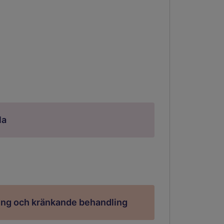
la
ring och kränkande behandling