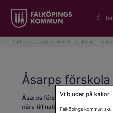
Te
Startsida
/
Förskola, skola & utbildning
/
Försko
Åsarps förskola
Vi bjuder på kakor
Åsarps förskola ligger strax int
nära till naturen där barnen kan 
Falköpings kommun skulle