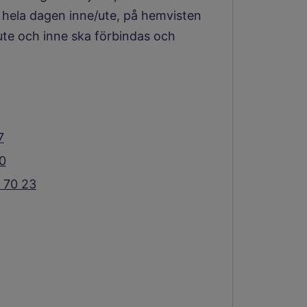
en hela dagen inne/ute, på hemvisten
ute och inne ska förbindas och
7
0
 70 23
Länk till annan webbplats.