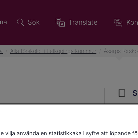
ma
Sök
Translate
Kon
la
/
Alla förskolor i Falköpings kommun
/
Åsarps försko
S
ill Åsarpsskolan och har
leka, utforska och lära.
 vilja använda en statistikkaka i syfte att löpande f