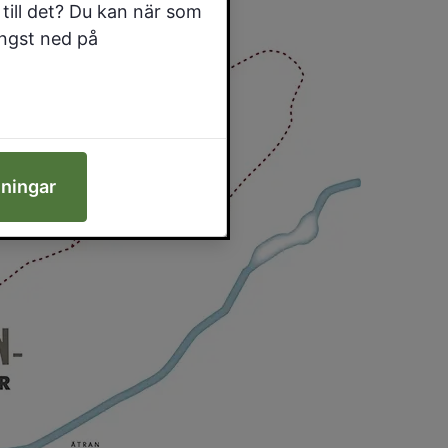
till det? Du kan när som
ängst ned på
lningar