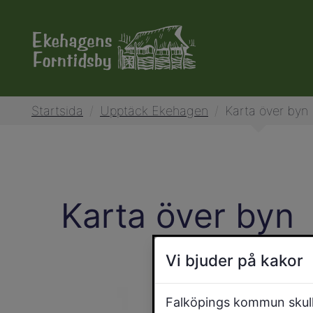
Startsida
/
Upptäck Ekehagen
/
Karta över byn
Karta över byn
Vi bjuder på kakor
Falköpings kommun skulle