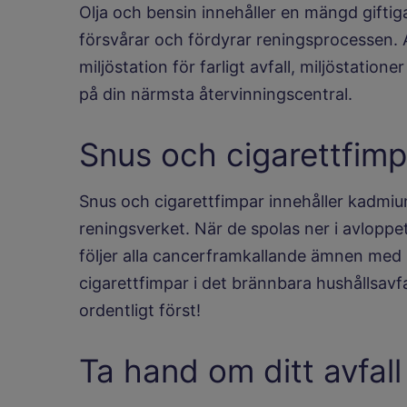
Olja och bensin innehåller en mängd gifti
försvårar och fördyrar reningsprocessen. A
miljöstation för farligt avfall, miljöstatio
på din närmsta återvinningscentral.
Snus och cigarettfimp
Snus och cigarettfimpar innehåller kadmium
reningsverket. När de spolas ner i avloppet
följer alla cancerframkallande ämnen med 
cigarettfimpar i det brännbara hushållsavfa
ordentligt först!
Ta hand om ditt avfall