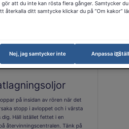
 gör att du inte kan rösta flera gånger. Samtycker du 
loppet är kiss, bajs,
 att återkalla ditt samtycke klickar du på ”Om kakor” l
 för att rena avloppsvatten. När
 reningsverken inte kan ta hand om,
Nej, jag samtycker inte
Anpassa instäl
åverkar både miljön och människor
tlagningsoljor
roppar på insidan av rören när det
rsaka stopp i avloppet och i värsta
ig. Häll istället fettet i en
 på återvinningscentralen. Tänk på