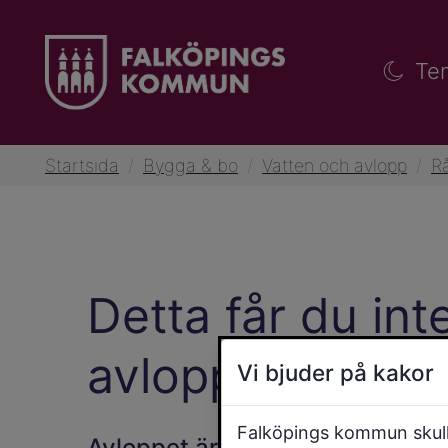
Te
Startsida
/
Bygga & bo
/
Vatten och avlopp
/
Rå
Detta får du int
avloppet
Vi bjuder på kakor
Falköpings kommun skulle
Avloppet är ingen papperskorg e