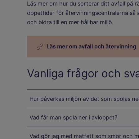
Läs mer om hur du sorterar ditt avfall på rä
öppettider för återvinningscentralerna så 
och bidra till en mer hållbar miljö.
Läs mer om avfall och återvinning
Vanliga frågor och sv
Hur påverkas miljön av det som spolas ner
Vad får man spola ner i avloppet?
Vad gör jag med matfett som smör och ma