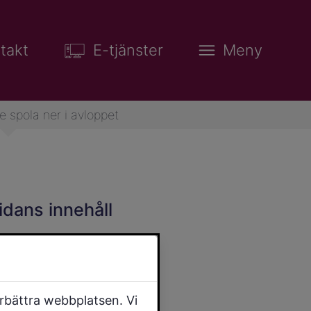
takt
E-tjänster
Meny
te spola ner i avloppet
idans innehåll
örbättra webbplatsen. Vi