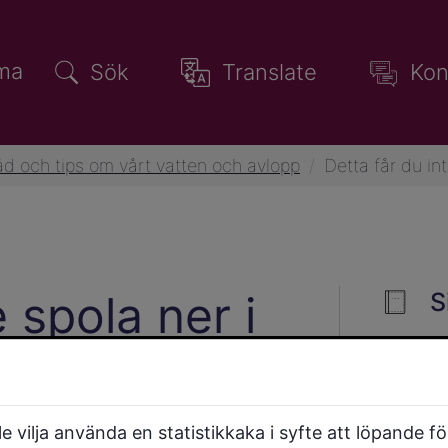
ma
Sök
Translate
Kon
d och tips om vårt vatten och avlopp
/
Detta får du in
e spola ner i
S
 vilja använda en statistikkaka i syfte att löpande f
ller återvinningsstation,