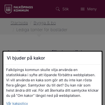
Sök
Meny
Startsida
/
Bygga & bo
/
Lediga tomter för bostäder
Lediga tomter för bostäder
Vi bjuder på kakor
Mitt i Västra Götaland – och mitt i
möjligheterna. Falköping ligger strategiskt
Falköpings kommun skulle vilja använda en
statistikkaka i syfte att löpande förbättra webbplatsen.
till med snabba förbindelser till större
Vi vill använda en kaka som gör att du inte kan rösta
städer, men med ett tempo och en vardag
flera gånger. Samtycker du till det? Du kan när som
där du hinner leva. Här är det lätt att
helst ändra ditt val. För att återkalla ditt samtycke klickar
kombinera jobb i stan med liv på landet, och
du på ”Om kakor” längst ned på webbplatsen.
du slipper kompromissa mellan
Vår kakpolicy