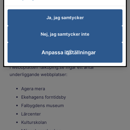
möjligt ska kunna använda webbplatsen.
Här beskriver vi hur falkoping.se uppfyller
Ja, jag samtycker
lagen om tillgänglighet till digital offentlig
service, eventuella kända
Nej, jag samtycker inte
tillgänglighetsproblem och hur du kan
rapportera brister till oss så att vi kan
åtgärda dem.
Anpassa inställningar
I webbplatsen falkoping.se ingår ett antal
underliggande webbplatser:
Agera mera
Ekehagens forntidsby
Falbygdens museum
Lärcenter
Kulturskolan