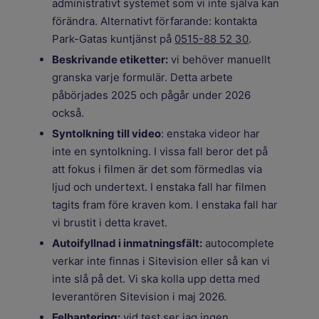
administrativt systemet som vi inte själva kan
förändra. Alternativt förfarande: kontakta
Park-Gatas kuntjänst på
0515-88 52 30
.
Beskrivande etiketter:
vi behöver manuellt
granska varje formulär. Detta arbete
påbörjades 2025 och pågår under 2026
också.
Syntolkning till video
: enstaka videor har
inte en syntolkning. I vissa fall beror det på
att fokus i filmen är det som förmedlas via
ljud och undertext. I enstaka fall har filmen
tagits fram före kraven kom. I enstaka fall har
vi brustit i detta kravet.
Autoifyllnad i inmatningsfält:
autocomplete
verkar inte finnas i Sitevision eller så kan vi
inte slå på det. Vi ska kolla upp detta med
leverantören Sitevision i maj 2026.
Felhantering:
vid test ser jag ingen