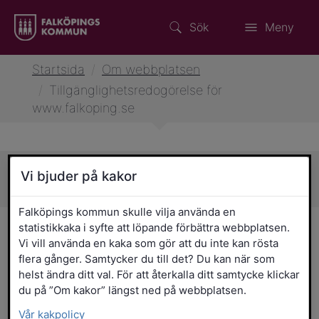
Sök
Meny
Startsida
/
Om webbplatsen
/
Tillgänglighetsredogörelse för
www.falkoping.se
Vi bjuder på kakor
Sidans innehåll
Falköpings kommun skulle vilja använda en
statistikkaka i syfte att löpande förbättra webbplatsen.
Tillgänglighetsredogörelse
Vi vill använda en kaka som gör att du inte kan rösta
för www.falkoping.se
flera gånger. Samtycker du till det? Du kan när som
helst ändra ditt val. För att återkalla ditt samtycke klickar
du på ”Om kakor” längst ned på webbplatsen.
Falköpings kommun står bakom den här
webbplatsen. Vi vill att så många som
Vår kakpolicy